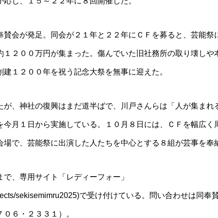
が応じ、１５～２２年に８回開催した。
賛会が発足。同会が２１年と２２年にＣＦを募ると、芸能祭
約１２００万円が集まった。傷んでいた旧社務所の取り壊しや
創建１２００年を祝う記念大祭を無事に迎えた。
が、神社の復興はまだ道半ばで、川戸さんらは「人が集まれ
を今月１日から実施している。１０月８日には、ＣＦを幅広く
会場で、芸能祭に出演した人たちを中心とする８組が芸事を奉
で、専用サイト「レディーフォー」
r.jp/projects/sekisemimru2025)で受け付けている。問い合わせ
７０６・２３３１）。