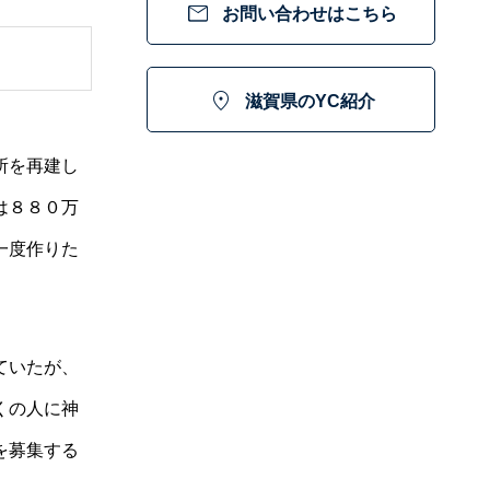

お問い合わせはこちら

滋賀県のYC紹介
所を再建し
は８８０万
一度作りた
ていたが、
くの人に神
を募集する