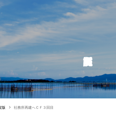
賀版
社務所再建へＣＦ３回目