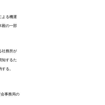
による機運
本殿の一部
る社務所が
周知するた
納する。
は同奉賛会事務局の