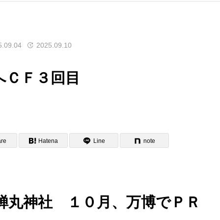
5.09.04
2025.09.10
へＣＦ３回目
re
Hatena
Line
note
蝉丸神社 １０月、万博でＰＲ