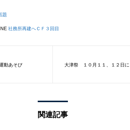
話題
INE
社務所再建へＣＦ３回目
運動あそび
大津祭 １０月１１、１２日に
関連記事