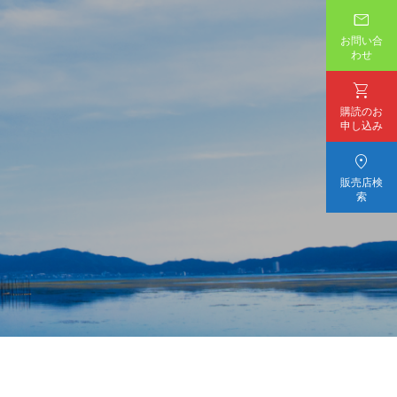

お問い合
わせ

購読のお
申し込み

販売店検
索