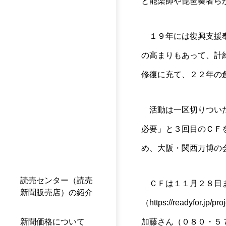
と能楽師や琵琶奏者ら
１９年には復興支援奉
の高まりもあって、計
修復に充て、２２年の
活動は一区切りついた
必要」と３回目のＣＦ
め、大阪・関西万博の
読売センター（読売
ＣＦは１１月２８日ま
新聞販売店）の紹介
（https://readyfo
新聞価格について
加藤さん（０８０・５