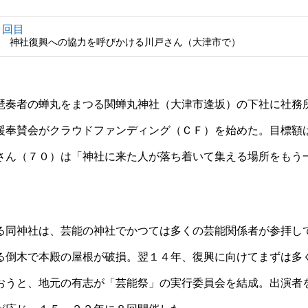
神社復興への協力を呼びかける川戸さん（大津市で）
奏者の蝉丸をまつる関蝉丸神社（大津市逢坂）の下社に社務
援奉賛会がクラウドファンディング（ＣＦ）を始めた。目標額
さん（７０）は「神社に来た人が落ち着いて集える場所をもう
同神社は、芸能の神社でかつては多くの芸能関係者が参拝し
る倒木で本殿の屋根が破損。翌１４年、復興に向けてまずは多
おうと、地元の有志が「芸能祭」の実行委員会を結成。出演者