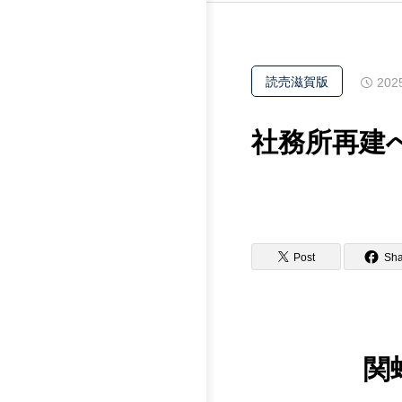
読売滋賀版
202
社務所再建
Post
Sha
関