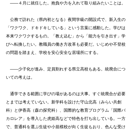
――４月に就任した。抱負や力を入れて取り組みたいことは。
公務で訪れた（県内初となる）夜間学級の開設式で、新入生の
「ワクワク、ドキドキしている」という言葉に感動した。学びは
本来ワクワクするもの。「教え込む」から「能力を引き出す」学
びへ転換したい。教職員の働き方改革も必要だ。いじめや不登校
の問題を踏まえ、学校を安心安全な居場所にする。
――少子化が進み、定員割れする県立高校もある。統廃合につ
いての考えは。
通学できる範囲に学びの場があるのは大事。すぐ統廃合が必要
とまでは考えていない。新学科を設けた守山北高（みらい共創
科）と伊香高（森の探究科）、国際的な教育プログラム「国際バ
カロレア」を導入した虎姫高などで特色を打ち出している。一方
で、普通科を選ぶ生徒や小規模校が向く生徒もおり、色んな受け