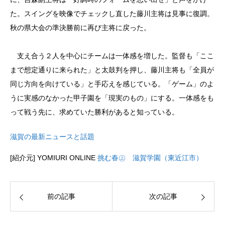
た。スイングを映像でチェックし直した藤川主将は見事に復調。
秋の県大会の準決勝前に再び主将に戻った。
支え合う２人を中心にチームは一体感を増した。監督も「ここ
まで想定通りに来られた」と太鼓判を押し、藤川主将も「全員が
同じ方向を向けている」と手応えを感じている。「ゲーム」のよ
うに実感のなかった甲子園を「現実のもの」にする。一体感をも
って戦う先に、求めていた勝利があると知っている。
滋賀の最新ニュースと話題
[紹介元] YOMIURI ONLINE
挑む春㊤ 滋賀学園（東近江市）
前の記事
次の記事