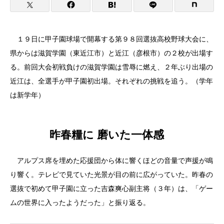
１９日に甲子園球場で開幕する第９８回選抜高校野球大会に、
県からは滋賀学園（東近江市）と近江（彦根市）の２校が出場す
る。前回大会初戦負けの滋賀学園は雪辱に燃え、２年ぶり出場の
近江は、全選手が甲子園初出場。それぞれの挑戦を追う。（学年
は新学年）
昨春糧に 磨いた一体感
アルプス席を埋めた応援団から体に響くほどの音量で声援が鳴
り響く。テレビで見ていた光景が目の前に広がっていた。昨春の
選抜で初めて甲子園に立った吉森爽心副主将（３年）は、「ゲー
ムの世界に入ったようだった」と振り返る。