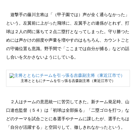
遊撃手の藤川主将は「（甲子園では）声が全く通らなかった」
という。左翼前に上がった飛球に、左翼手との連係がとれず、打
球は２人の間に落ちて２点二塁打となってしまった。守り勝つた
めには声かけの頻度や声量を増やすのはもちろん、カウントごと
の守備位置も意識。野手間で「ここまでは自分が捕る」などの話
し合いを欠かさないようにしている。
主将とともにチームを引っ張る吉森副主将（東近江市で）
２人はチームの意思統一に苦労してきた。新チーム発足時、山
口達也監督（５４）は「初球は全部振る」「二塁ゴロを打つ」な
どのテーマを試合ごとに各選手やチームに課したが、選手たちは
「自分が活躍する」と空回りして、徹しきれなかったという。