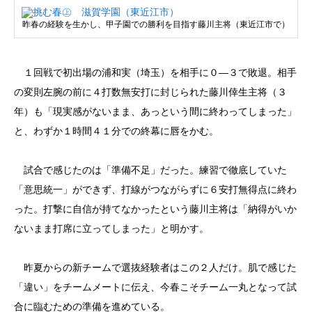
昨春の経験を生かし、甲子園での勝利を目指す藤川主将（東近江市で）
１回戦で初出場の浦和実（埼玉）を相手に０―３で敗退。相手
の変則左腕の前に４打数無安打に封じられた藤川倖生主将（３
年）も「現実感がないまま、あっという間に終わってしまった」
と、わずか１時間４１分での終幕に唇をかむ。
試合で感じたのは「準備不足」だった。練習で徹底していた
「意思統一」ができず、打線がつながらずに６安打無得点に終わ
った。打撃に自信が持てなかったという藤川主将は「納得がいか
ないまま打席に立ってしまった」と明かす。
昨夏からの新チームで選抜経験者はこの２人だけ。肌で感じた
「違い」をチームメートに伝え、今春こそチーム一丸となって試
合に臨むための準備を進めている。