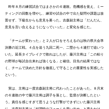
昨年８月の練習試合ではまさかの６連敗。危機感を覚え、ミー
ティングの回数を増やし、練習や試合の中で出た疑問や課題は放
置せず、下級生からも意見を募った。吉森副主将は「だんだん、
意見を言い合えるようになっていった」と変化を感じた。
「チームが変わった」と２人が口をそろえるのは秋の県大会準
決勝の近江戦。４点を追う九回二死一、二塁から４連打で追いつ
いた。延長タイブレイクで敗れはしたが、藤川主将は「この粘り
の野球が毎試合出来れば強くなる」と確信。目先の結果ではな
く、チームで決めた方針を徹底して守ることの重要性を実感した
という。
実は、主将は一度吉森副主将に代わったことがあった。８月末
の６連敗の中で藤川主将は調子を落とし、監督が決断したとい
う。責任を感じすぎて思うような打撃ができずにいた藤川主将
に、吉森副主将は「好調時のフォームを思い出せ」と声をかけ