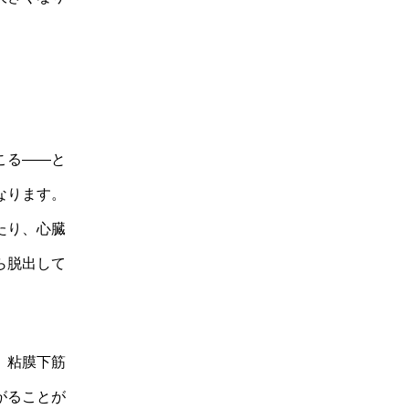
こる――と
なります。
たり、心臓
ら脱出して
。粘膜下筋
がることが