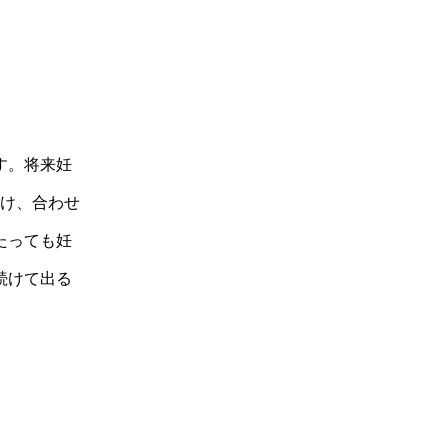
す。将来妊
け、合わせ
たっても妊
続けて出る