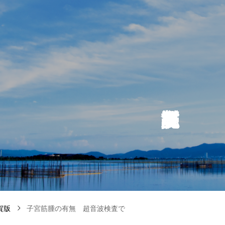
賀版
子宮筋腫の有無 超音波検査で