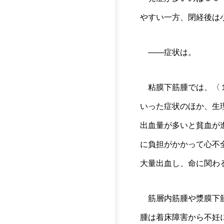
やすい一方、閉経後は
――症状は。
粘膜下筋腫では、〈１
いった症状のほか、生
出血量が多いと貧血が
に負担がかかって心不
大量出血し、命に関わ
筋層内筋腫や漿膜下筋
腫は着床障害から不妊