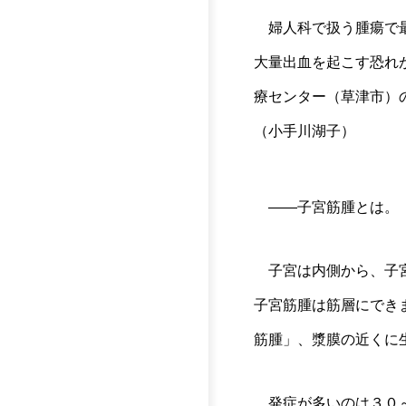
婦人科で扱う腫瘍で最
大量出血を起こす恐れ
療センター（草津市）
（小手川湖子）
――子宮筋腫とは。
子宮は内側から、子宮
子宮筋腫は筋層にでき
筋腫」、漿膜の近くに
発症が多いのは３０～