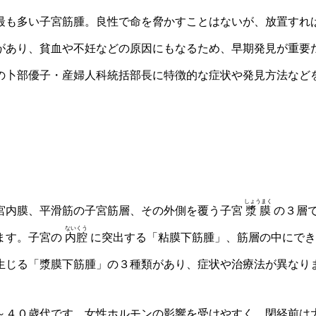
も多い子宮筋腫。良性で命を脅かすことはないが、放置すれ
があり、貧血や不妊などの原因にもなるため、早期発見が重要
の卜部優子・産婦人科統括部長に特徴的な症状や発見方法など
しょうまく
内膜、平滑筋の子宮筋層、その外側を覆う子宮
漿膜
の３層
ないくう
ます。子宮の
内腔
に突出する「粘膜下筋腫」、筋層の中にでき
生じる「漿膜下筋腫」の３種類があり、症状や治療法が異なり
４０歳代です。女性ホルモンの影響を受けやすく、閉経前は