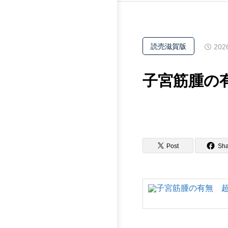
読売滋賀版
202
子宮筋腫の
Post
Sha