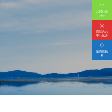

お問い合
わせ

購読のお
申し込み

販売店検
索