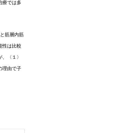
治療では多
と筋層内筋
能性は比較
が、〈１〉
の理由で子