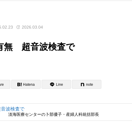
6.02.23
2026.03.04
有無 超音波検査で
re
Hatena
Line
note
淡海医療センターの卜部優子・産婦人科統括部長