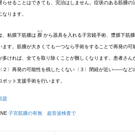
らせることはできても、完治はしません。症状のある筋腫の
になります。
ちつ
は、粘膜下筋腫は
膣
から器具を入れる子宮鏡手術、漿膜下筋腫
います。筋腫が大きくても一つなら手術をすることで再発の可
が多ければ、全てを取り除くことが難しくなります。患者さん
〈２〉再発の可能性を残したくない〈３〉閉経が近い――など
ロボット支援手術を行います。
話題
INE
子宮筋腫の有無 超音波検査で