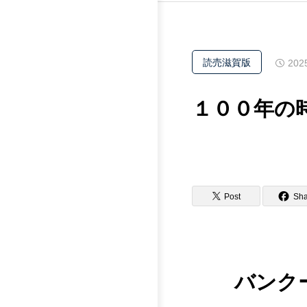
読売滋賀版
202
１００年の
Post
Sha
バンク