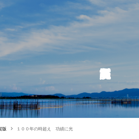
賀版
１００年の時超え 功績に光