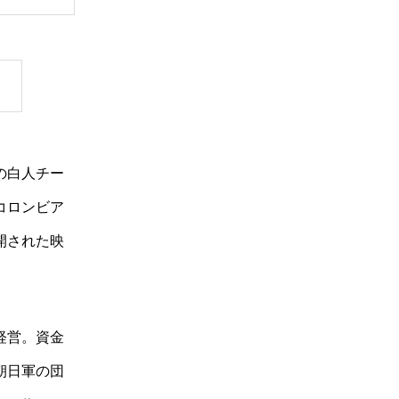
の白人チー
コロンビア
開された映
経営。資金
朝日軍の団