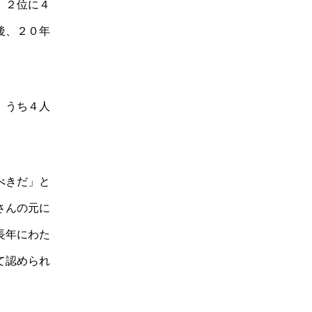
、２位に４
後、２０年
、うち４人
べきだ」と
さんの元に
長年にわた
て認められ