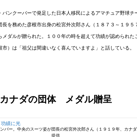
バンクーバーで発足した日本人移民によるアマチュア野球チ
団長を務めた彦根市出身の松宮外次郎さん（１８７３～１９５
らメダルが贈られた。１００年の時を超えて功績が認められた
根市）は「祖父は間違いなく喜んでいますよ」と話している。
カナダの団体 メダル贈呈
メンバー。中央のスーツ姿が団長の松宮外次郎さん（１９１９年、カナ
提供