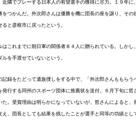
、近隣でプレーする日本人の有望選手の獲得に尽力。１９年に
勝をつかんだ。外次郎さんは優勝を機に団長の座を譲り、その
せると彦根市に戻ったという。
はこれまでに朝日軍の関係者８４人に贈られている。しかし
ダルを手渡せていないという。
記録をたどって遺族捜しをする中で、「外次郎さんももらう
を発行する同州のスポーツ団体に推薦状を送付。６月下旬に哲
いた。受賞理由は明らかになっていないが、哲さんによると、
支え、団長としても結果を残したことが選手と同等の功績とし