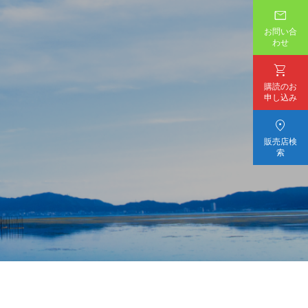

お問い合
わせ

購読のお
申し込み

販売店検
索