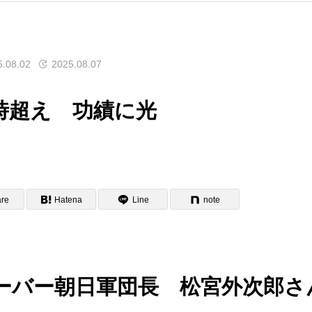
5.08.02
2025.08.07
時超え 功績に光
re
Hatena
Line
note
ーバー朝日軍団長 松宮外次郎さ