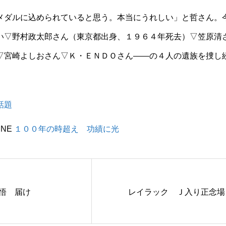
ダルに込められていると思う。本当にうれしい」と哲さん。
い▽野村政太郎さん（東京都出身、１９６４年死去）▽笠原清
▽宮崎よしおさん▽Ｋ・ＥＮＤＯさん――の４人の遺族を捜し
話題
INE
１００年の時超え 功績に光
覚悟 届け
レイラック Ｊ入り正念場