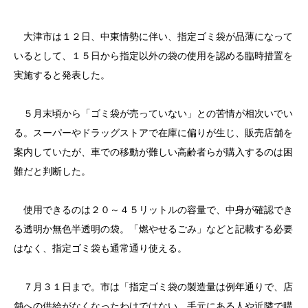
大津市は１２日、中東情勢に伴い、指定ゴミ袋が品薄になって
いるとして、１５日から指定以外の袋の使用を認める臨時措置を
実施すると発表した。
５月末頃から「ゴミ袋が売っていない」との苦情が相次いでい
る。スーパーやドラッグストアで在庫に偏りが生じ、販売店舗を
案内していたが、車での移動が難しい高齢者らが購入するのは困
難だと判断した。
使用できるのは２０～４５リットルの容量で、中身が確認でき
る透明か無色半透明の袋。「燃やせるごみ」などと記載する必要
はなく、指定ゴミ袋も通常通り使える。
７月３１日まで。市は「指定ゴミ袋の製造量は例年通りで、店
舗への供給がなくなったわけではない。手元にある人や近隣で購