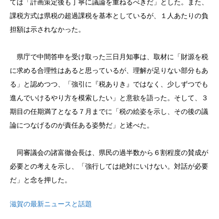
ては「計画策定後も丁寧に議論を重ねるべきだ」とした。また、
課税方式は県税の超過課税を基本としているが、１人あたりの負
担額は示されなかった。
県庁で中間答申を受け取った三日月知事は、取材に「財源を税
に求める合理性はあると思っているが、理解が足りない部分もあ
る」と認めつつ、「強引に『税ありき』ではなく、少しずつでも
進んでいけるやり方を模索したい」と意欲を語った。そして、３
期目の任期満了となる７月までに「税の絵姿を示し、その後の議
論につなげるのが責任ある姿勢だ」と述べた。
同審議会の諸富徹会長は、県民の過半数から６割程度の賛成が
必要との考えを示し、「強行しては絶対にいけない。対話が必要
だ」と念を押した。
滋賀の最新ニュースと話題