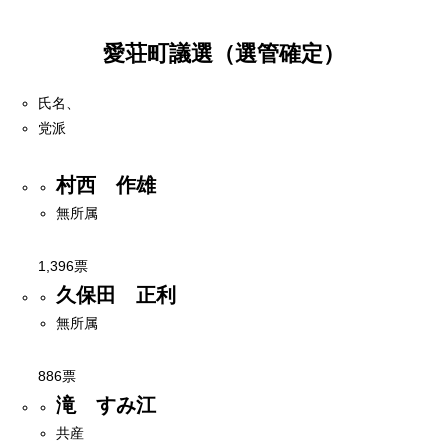
愛荘町議選（選管確定）
氏名、
党派
村西 作雄
無所属
1,396票
久保田 正利
無所属
886票
滝 すみ江
共産