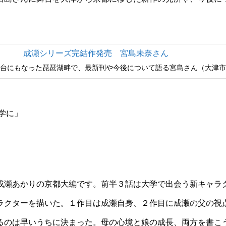
舞台にもなった琵琶湖畔で、最新刊や今後について語る宮島さん（大津
学に」
瀬あかりの京都大編です。前半３話は大学で出会う新キャラ
ラクターを描いた。１作目は成瀬自身、２作目に成瀬の父の視
るのは早いうちに決まった。母の心境と娘の成長、両方を書こ