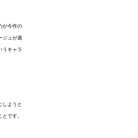
のが今作の
ージュが過
いうキャラ
にしようと
ことです。