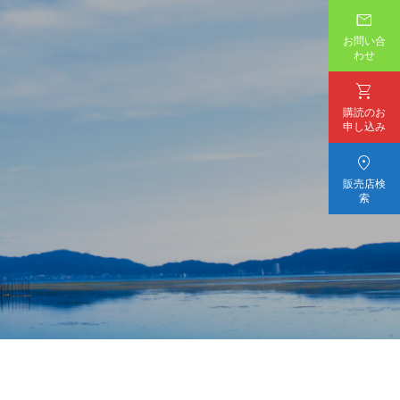

お問い合
わせ

購読のお
申し込み

販売店検
索