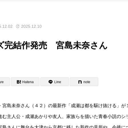
5.12.02
2025.12.10
ズ完結作発売 宮島未奈さん
re
Hatena
Line
note
宮島未奈さん（４２）の最新作「成瀬は都を駆け抜ける」が
進む主人公・成瀬あかりや友人、家族らを描いた青春小説のシ
宮島さんに舞台を大津から京都に移した新作の見所や、今後に