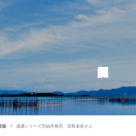
賀版
成瀬シリーズ完結作発売 宮島未奈さん