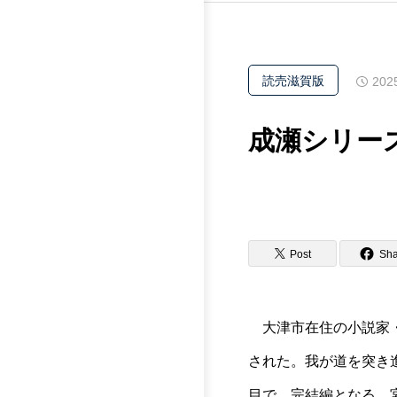
読売滋賀版
202
成瀬シリー
Post
Sha
大津市在住の小説家・
された。我が道を突き
目で、完結編となる。