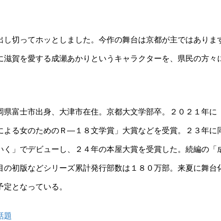
し切ってホッとしました。今作の舞台は京都が主ではありま
に滋賀を愛する成瀬あかりというキャラクターを、県民の方々
県富士市出身、大津市在住。京都大文学部卒。２０２１年に
による女のためのＲ―１８文学賞」大賞などを受賞。２３年に
いく」でデビューし、２４年の本屋大賞を受賞した。続編の「
目の初版などシリーズ累計発行部数は１８０万部。来夏に舞台
予定となっている。
話題