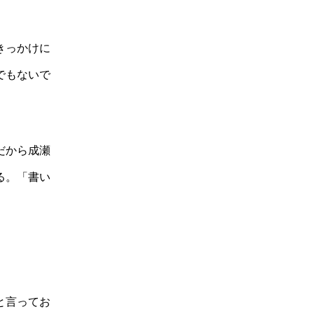
きっかけに
でもないで
だから成瀬
る。「書い
と言ってお