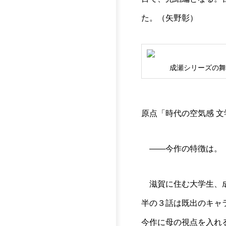
た。（矢野彰）
成瀬シリーズの
原点「時代の空気感 文
――今作の特徴は。
滋賀に住む大学生、成
半の３話は既出のキャ
今作に母の視点を入れ