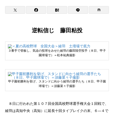
逆転信じ 藤田粘投
３番手で登板し、気迫の投球をみせた綾羽の藤田陸空投手（８日、甲子
園球場で）＝松本祐典撮影
甲子園初勝利を挙げ、スタンドに向かう綾羽の選手たち（８日、甲子園
球場で）＝須藤菜々子撮影
８日に行われた第１０７回全国高校野球選手権大会１回戦で、
綾羽は高知中央（高知）に延長十回タイブレイクの末、６―４で