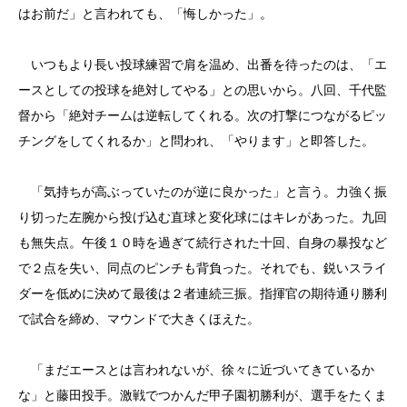
はお前だ」と言われても、「悔しかった」。
いつもより長い投球練習で肩を温め、出番を待ったのは、「エ
ースとしての投球を絶対してやる」との思いから。八回、千代監
督から「絶対チームは逆転してくれる。次の打撃につながるピッ
チングをしてくれるか」と問われ、「やります」と即答した。
「気持ちが高ぶっていたのが逆に良かった」と言う。力強く振
り切った左腕から投げ込む直球と変化球にはキレがあった。九回
も無失点。午後１０時を過ぎて続行された十回、自身の暴投など
で２点を失い、同点のピンチも背負った。それでも、鋭いスライ
ダーを低めに決めて最後は２者連続三振。指揮官の期待通り勝利
で試合を締め、マウンドで大きくほえた。
「まだエースとは言われないが、徐々に近づいてきているか
な」と藤田投手。激戦でつかんだ甲子園初勝利が、選手をたくま