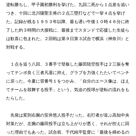
逆転勝ちし、甲子園初勝利を挙げた。九回二死から１点差を追い
つき、十回に北川陽聖主将の２点三塁打などで一挙４点を挙げ
た。記録が残る１９５３年以降、最も遅い午後１０時４６分に終
了した約３時間の大接戦に、最後までスタンドで応援した生徒ら
は歓喜に包まれた。２回戦は第９日第３試合で横浜（神奈川）と
対戦する。
１点を追う八回、３番手で登板した藤田陸空投手は２三振を奪
ってテンポ良く三者凡退に抑え、グラブを力強くたたいてベンチ
に戻った。今夏に背番号１をつかみ、「自分のエース像は、ほえ
てチームを鼓舞する投手」という。気迫の投球が逆転の流れをも
たらした。
先発は変則右腕の安井悠人投手だった。右打者が並ぶ高知中央
対策だが、左腕の藤田投手は立ち上がりが悪く、それが控えに回
った理由でもあった。試合前、千代純平監督に「最後を締めるの