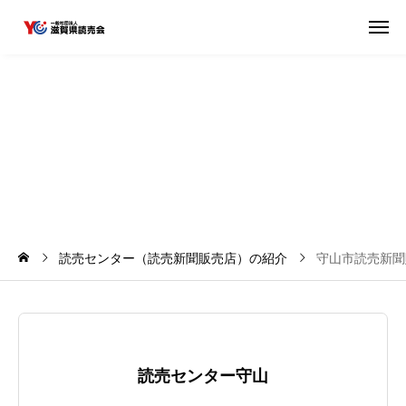
守
山
市
読
売
新
聞
販
売
店
読売センター（読売新聞販売店）の紹介
守山市読売新聞
読売センター守山