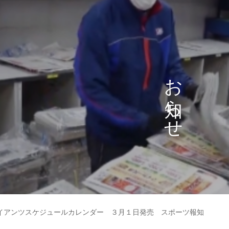
お
ら
せ
イアンツスケジュールカレンダー ３月１日発売 スポーツ報知