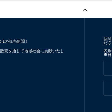
新聞
o.1の読売新聞！
ださ
各販売
の販売を通じて地域社会に貢献いたし
※日