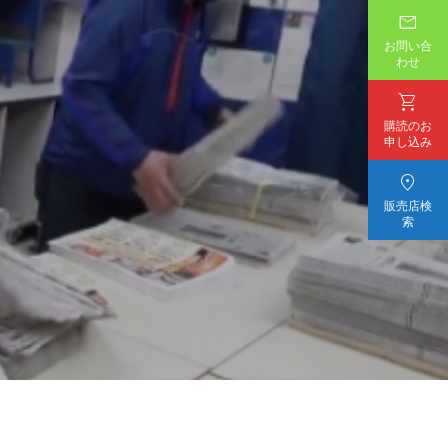

お問い合
わせ

購読のお
申し込み

販売店検
索