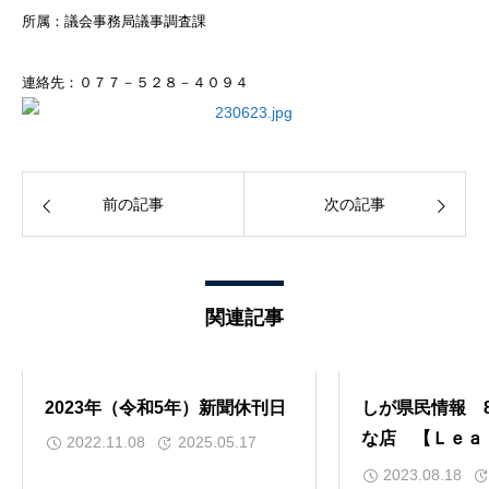
所属：議会事務局議事調査課
連絡先：０７７－５２８－４０９４
前の記事
次の記事
関連記事
2023年（令和5年）新聞休刊日
しが県民情報 8
な店 【Ｌｅ
2022.11.08
2025.05.17
ｃａｆｅ（リー
2023.08.18