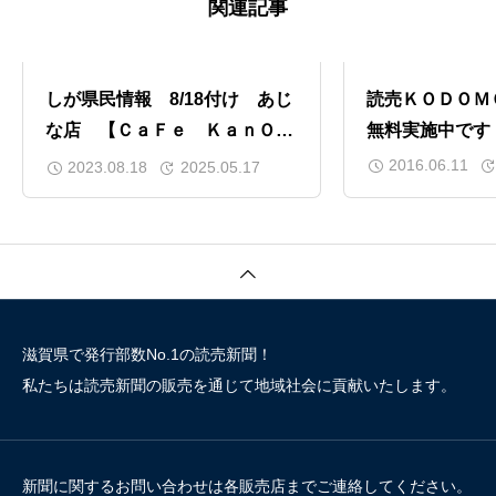
関連記事
しが県民情報 8/18付け あじ
読売ＫＯＤＯＭ
な店 【ＣａＦｅ ＫａｎＯｎ
無料実施中です
（カフェカンノン）（大津
2016.06.11
2023.08.18
2025.05.17
市）】
滋賀県で発行部数No.1の読売新聞！
私たちは読売新聞の販売を通じて地域社会に貢献いたします。
新聞に関するお問い合わせは各販売店までご連絡してください。