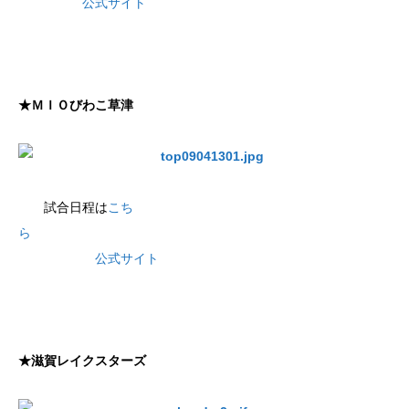
公式サイト
★ＭＩＯびわこ草津
試合日程は
こち
ら
公式サイト
★滋賀レイクスターズ