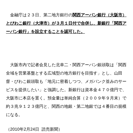
金融庁は２３日、第二地方銀行の
関西アーバン銀行（大阪市）
とびわこ銀行（大津市）が３月１日付で合併し、新銀行「関西ア
ーバン銀行」を設立することを認可した。
大阪市内で記者会見した北幸二・関西アーバン銀頭取は「関西
全域を営業基盤とする広域型の地方銀行を目指す」とし、山田
督・びわこ銀頭取も「地元に密着しつつ、メガバンク並みのサー
ビスを提供したい」と強調した。新銀行は資本金４７０億円で、
大阪市に本店を置く。預金量は単純合算（２００９年９月末）で
約３兆９１２３億円と、関西の地銀・第二地銀では４番目の規模
になる。
（
2010年2月24日
読売新聞）