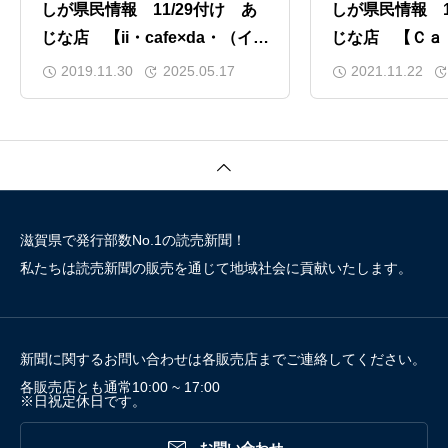
しが県民情報 11/29付け あ
しが県民情報 1
じな店 【ii・cafe×da・（イ
じな店 【Ｃａ
イ・カフェ・ダ・バー）（大
ｔ（大津）】
2019.11.30
2025.05.17
2021.11.22
津）】
滋賀県で発行部数No.1の読売新聞！
私たちは読売新聞の販売を通じて地域社会に貢献いたします。
新聞に関するお問い合わせは各販売店までご連絡してください。
各販売店とも通常10:00 ~ 17:00
※日祝定休日です。
お問い合わせ