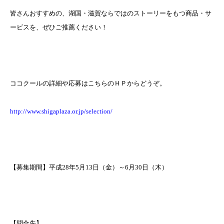
皆さんおすすめの、湖国・滋賀ならではのストーリーをもつ商品・サ
ービスを、ぜひご推薦ください！
ココクールの詳細や応募はこちらのＨＰからどうぞ。
http://www.shigaplaza.or.jp/selection/
【募集期間】平成
28
年
5
月
13
日（金）～
6
月
30
日（木）
【問合先】