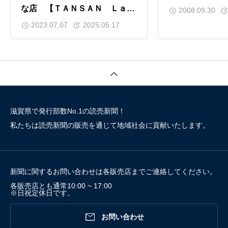
な店 【ＴＡＮＳＡＮ Ｌａ
2008.09.30
ｂ． Ｇａｌｌｅｒｙ ａｔ
2023.07.07
2025.05.17
ＫＡＲＡＨＡＳＨＩ（タンサ
ン ラボ ギャラリー アッ
ト カラハシ）（大津市）】
滋賀県で発行部数No.1の読売新聞！
私たちは読売新聞の販売を通じて地域社会に貢献いたします。
新聞に関するお問い合わせは各販売店までご連絡してください。
各販売店とも通常10:00 ~ 17:00
※日祝定休日です。

お問い合わせ