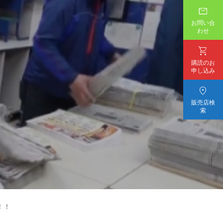

お問い合
わせ

購読のお
申し込み

販売店検
索
！！