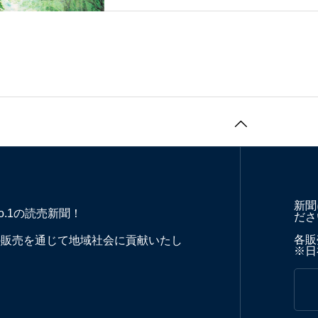
新聞
o.1の読売新聞！
ださ
各販売
の販売を通じて地域社会に貢献いたし
※日