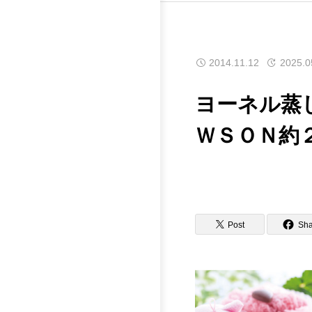
2014.11.12
2025.0
ヨーネル蒸
ＷＳＯＮ約
Post
Sha