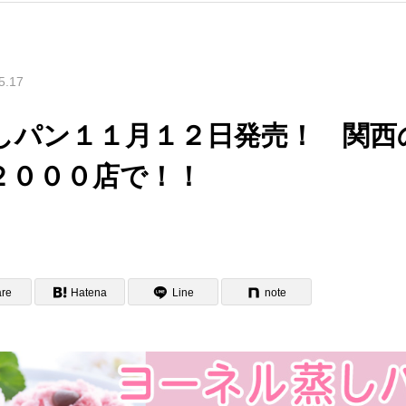
5.17
しパン１１月１２日発売！ 関西
２０００店で！！
re
Hatena
Line
note