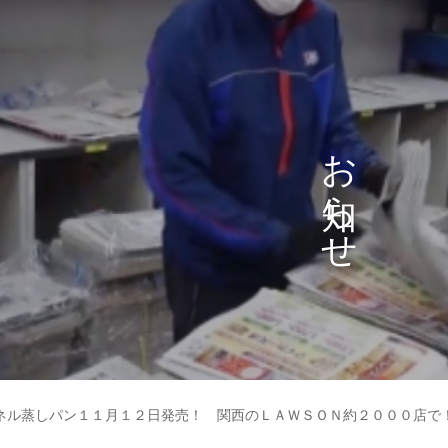
お
ら
せ
ネル蒸しパン１１月１２日発売！ 関西のＬＡＷＳＯＮ約２０００店で