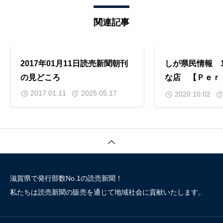
関連記事
2017年01月11日読売新聞朝刊
しが県民情報 1
の見どころ
な店 【Ｐｅｒ
ｔｓ（草津）】
2017.01.11
2025.05.17
2020.10.02
滋賀県で発行部数No.1の読売新聞！
私たちは読売新聞の販売を通じて地域社会に貢献いたします。