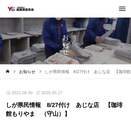
お
ら
せ
お知らせ
しが県民情報 8/27付け あじな店 【珈琲
2021.08.30
2025.05.17
しが県民情報 8/27付け あじな店 【珈琲
館もりやま （守山）】