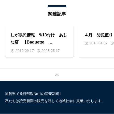
関連記事
しが県民情報 9/13付け あじ
４月 防犯便り
な店 【Baguette
2015.04.07
Magique（バゲット・マジッ
2019.09.17
2025.05.17
ク）】
滋賀県で発行部数No.1の読売新聞！
私たちは読売新聞の販売を通じて地域社会に貢献いたします。