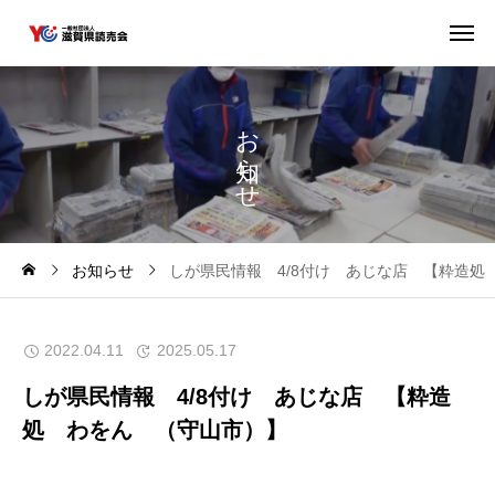
お
ら
せ
お知らせ
しが県民情報 4/8付け あじな店 【粋造処
2022.04.11
2025.05.17
しが県民情報 4/8付け あじな店 【粋造
処 わをん （守山市）】