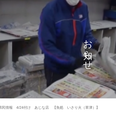
お
ら
せ
県民情報 4/24付け あじな店 【魚処 いさり火（草津）】