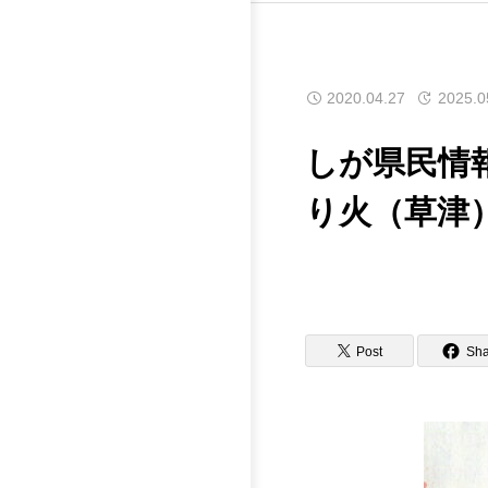
2020.04.27
2025.0
しが県民情報
り火（草津
Post
Sha