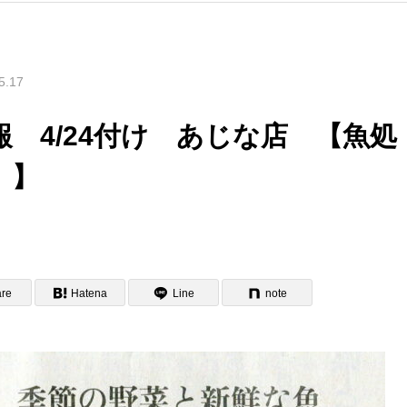
5.17
 4/24付け あじな店 【魚処
）】
re
Hatena
Line
note