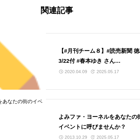
関連記事
【#月刊チーム８】#読売新聞 
3/22付 #春本ゆき さん
（@toku_haruyuki）と一緒
2020.04.09
2025.05.17
スで学びましょう今回は「高校
国募集」について。徳島県では
度、18の公立高校（分校含む）
国から生徒を募集。高校まで徳
よみファ・ヨーネルをあなたの
過ごした春本さんが感じる「徳
イベントに呼びませんか？
良さ」と「都会の違い」とは？
2013.10.29
2025.05.17