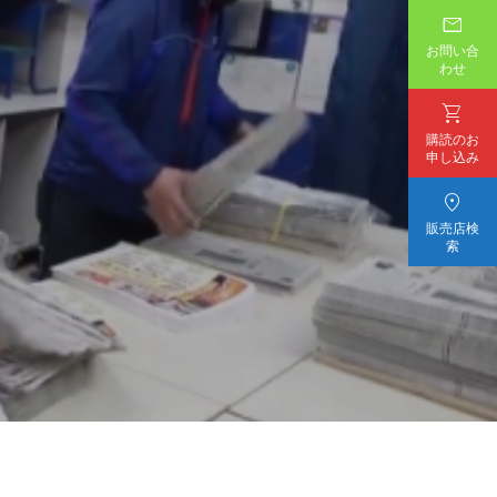

お問い合
わせ

購読のお
申し込み

販売店検
索