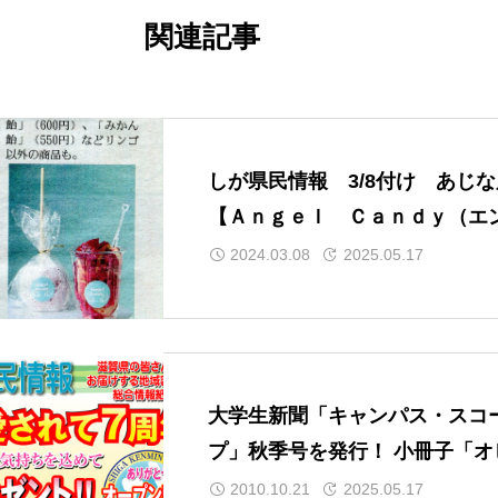
U・Iターン の魅力
関連記事
ます。
.kurashimanet.jp/
しが県民情報 3/8付け あじ
【Ａｎｇｅｌ Ｃａｎｄｙ（エ
ェル キャンディ）（大津市）
2024.03.08
2025.05.17
大学生新聞「キャンパス・スコ
プ」秋季号を発行！ 小冊子「オ
オンＮｏ．３３」プレゼント
2010.10.21
2025.05.17