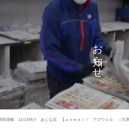
お
ら
せ
県民情報 11/13付け あじな店 【ａｓｗｅｌｌ アズウェル （大