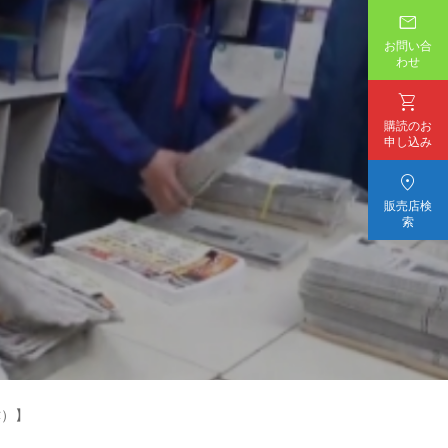

お問い合
わせ

購読のお
申し込み

販売店検
索
津）】