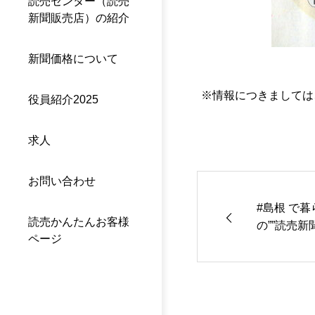
読売センター（読売
新聞販売店）の紹介
新聞価格について
※情報につきましては
役員紹介2025
求人
お問い合わせ
#島根 で暮ら
読売かんたんお客様
の””読売
ページ
ています（
「働きなが
「暮らしな
根県江津市
風のえんが