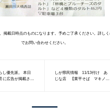
、掲載日時点のものになります。予めご了承ください。詳しく
でお問い合わせください。
し優先派。 本日
しが県民情報 11/13付け あ
新聞 に広告が掲載され
じな店 【業平そば マキノ駅
一部地域のみ）。
前店 （高島）】
ら、暮らす」より
がら、働く」。 島
で古民家カフェ「#
わ 」を経営する多