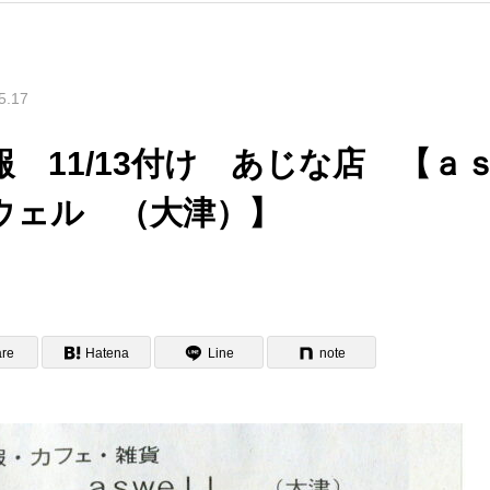
5.17
 11/13付け あじな店 【ａ
ウェル （大津）】
re
Hatena
Line
note