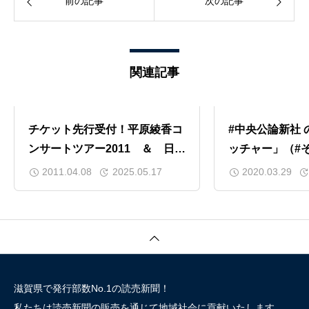
前の記事
次の記事
関連記事
チケット先行受付！平原綾香コ
#中央公論新社 
ンサートツアー2011 ＆ 日本
ッチャー」（#
プロゴルフ選手権 石川遼
著）１巻＆２巻が
2011.04.08
2025.05.17
2020.03.29
読売新聞 日曜版
漫画#プロ野球
太郎をぜひご覧
Kindle
https://amazon
VSJL 紀伊國屋書店
滋賀県で発行部数No.1の読売新聞！
https://www.kin
私たちは読売新聞の販売を通じて地域社会に貢献いたします。