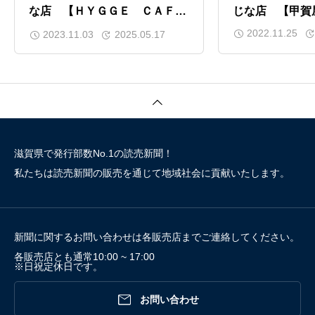
な店 【ＨＹＧＧＥ ＣＡＦＥ
じな店 【甲賀
＆ＧＡＲＤＥＮ（ヒュッゲ カ
2022.11.25
2023.11.03
2025.05.17
フェ＆ガーデン） （甲賀
市）】
滋賀県で発行部数No.1の読売新聞！
私たちは読売新聞の販売を通じて地域社会に貢献いたします。
新聞に関するお問い合わせは各販売店までご連絡してください。
各販売店とも通常10:00 ~ 17:00
※日祝定休日です。

お問い合わせ