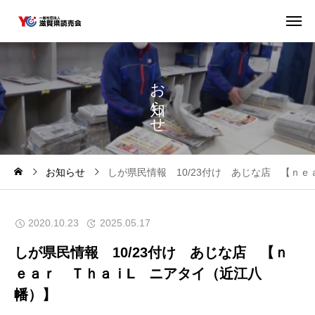
お
ら
せ
お知らせ
しが県民情報 10/23付け あじな店 【ｎ
2020.10.23
2025.05.17
しが県民情報 10/23付け あじな店 【ｎ
ｅａｒ ＴｈａｉL ニアタイ（近江八
幡）】