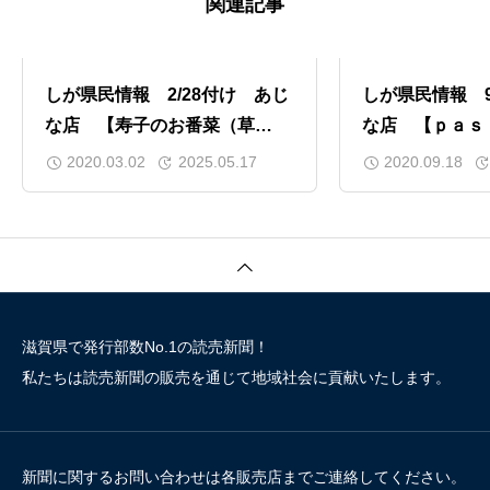
関連記事
しが県民情報 2/28付け あじ
しが県民情報 9
な店 【寿子のお番菜（草
な店 【ｐａｓ
津）】
ｔｓ ｂｕｒｒ
2020.03.02
2025.05.17
2020.09.18
幡） 】
滋賀県で発行部数No.1の読売新聞！
私たちは読売新聞の販売を通じて地域社会に貢献いたします。
新聞に関するお問い合わせは各販売店までご連絡してください。